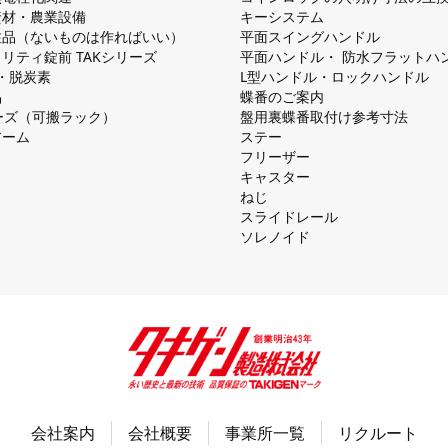
資材・農業設備
キーシステム
注品（ないものは作ればいい）
平⾯スイングハンドル
リティ錠前 TAKシリーズ
平⾯ハンドル・ 防⽔フラットハ
慮・脱炭素
L型ハンドル・ロックハンドル
品
蝶番のご案内
シリーズ（可搬ラック）
盤⽤裏蝶番取付け参考⼨法
アーム
ステー
フリーザー
キャスター
ねじ
スライドレール
ソレノイド
会社案内
会社概要
事業所一覧
リクルート