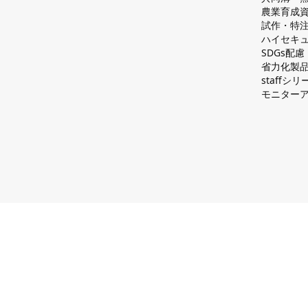
農業育成
試作・特
ハイセキュ
SDGs配
省力化製
staff
モニター