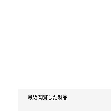
FC・C
電気錠・インターロック
L・LE
キースイッチ
S
キャスター・アジャスター・スライドレ
ール・モニターアーム
K・KC
断熱・ライト・ラック
FD・FE
最近閲覧した製品