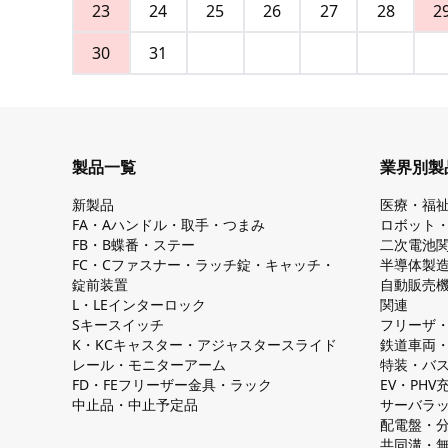
23
24
25
26
27
28
2
30
31
製品一覧
業界別製
新製品
医療・福
FA・Aハンドル・取手・つまみ
ロボット
FB・B蝶番・ステー
二次電池
FC・Cファスナー・ラッチ錠・キャッチ・
半導体製
錠前装置
自動販売
L・LEインターロック
関連
Sキースイッチ
フリーザ
K・KCキャスター・アジャスタースライド
鉄道車両
レール・モニターアーム
特装・バ
FD・FEフリーザー金具・ラック
EV・PH
中止品・中止予定品
サーバラ
配電盤・
共同溝・