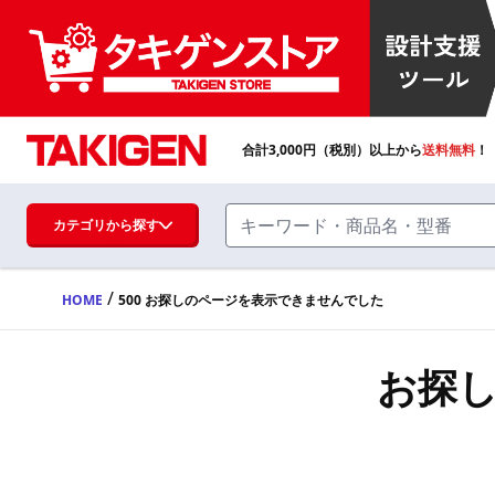
合計
3,000
円（税別）以上から
送料無料
！
カテゴリから探す
/
HOME
500 お探しのページを表示できませんでした
ハンドル・取手・つまみ・周辺機器
FA・A
お探
蝶番・ステー・周辺機器
FB・B
ファスナー・ラッチ錠・キャッチ・錠前
装置・周辺機器