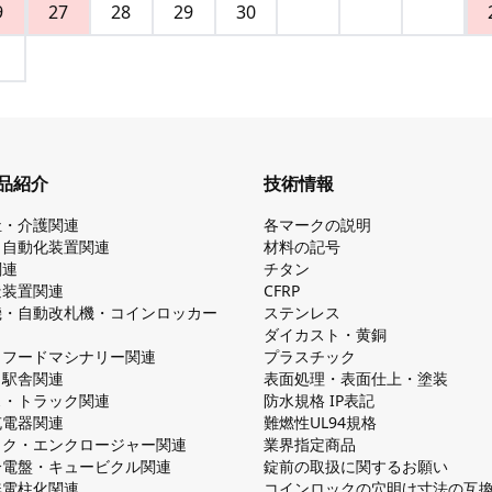
9
27
28
29
30
品紹介
技術情報
祉・介護関連
各マークの説明
・自動化装置関連
材料の記号
関連
チタン
造装置関連
CFRP
機・自動改札機・コインロッカー
ステンレス
ダイカスト・⻩銅
・フードマシナリー関連
プラスチック
・駅舎関連
表面処理・表面仕上・塗装
ス・トラック関連
防⽔規格 IP表記
V充電器関連
難燃性UL94規格
ック・エンクロージャー関連
業界指定商品
分電盤・キュービクル関連
錠前の取扱に関するお願い
無電柱化関連
コインロックの⽳明け⼨法の互