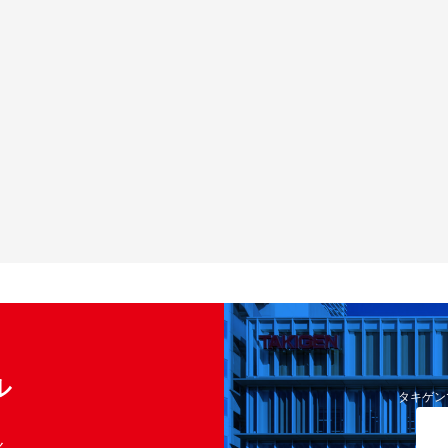
ル
タキゲン
く