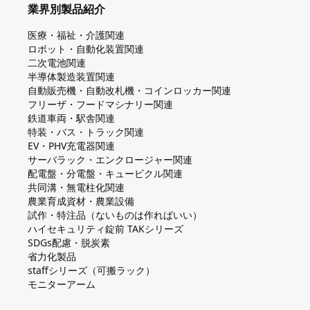
業界別製品紹介
医療・福祉・介護関連
ロボット・自動化装置関連
二次電池関連
半導体製造装置関連
自動販売機・自動改札機・コインロッカー関連
フリーザ・フードマシナリー関連
鉄道車両・駅舎関連
特装・バス・トラック関連
EV・PHV充電器関連
サーバラック・エンクロージャー関連
配電盤・分電盤・キュービクル関連
共同溝・無電柱化関連
農業育成資材・農業設備
試作・特注品（ないものは作ればいい）
ハイセキュリティ錠前 TAKシリーズ
SDGs配慮・脱炭素
省力化製品
staffシリーズ（可搬ラック）
モニターアーム