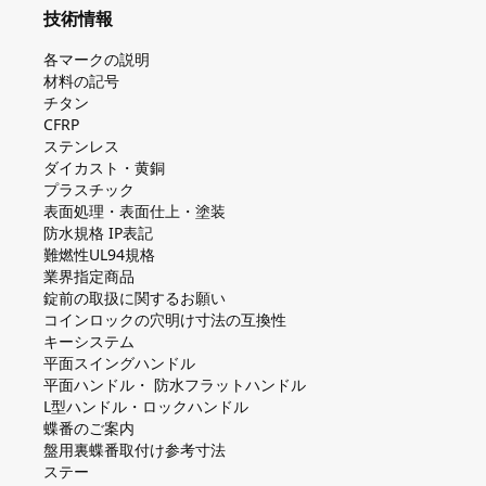
技術情報
各マークの説明
材料の記号
チタン
CFRP
ステンレス
ダイカスト・⻩銅
プラスチック
表面処理・表面仕上・塗装
防⽔規格 IP表記
難燃性UL94規格
業界指定商品
錠前の取扱に関するお願い
コインロックの⽳明け⼨法の互換性
キーシステム
平⾯スイングハンドル
平⾯ハンドル・ 防⽔フラットハンドル
L型ハンドル・ロックハンドル
蝶番のご案内
盤⽤裏蝶番取付け参考⼨法
ステー