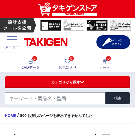
ゲスト様
ログイン
メニュー
0
0
0
価格一覧
CADデータ
お気に入り
カート
選定ツール
カテゴリから探す
製品カタログ
検索
ハンドル・取手・つまみ・周辺機器
FA・A
CAD一覧
/
HOME
500 お探しのページを表示できませんでした
蝶番・ステー・周辺機器
サポート・お問合せ
FB・B