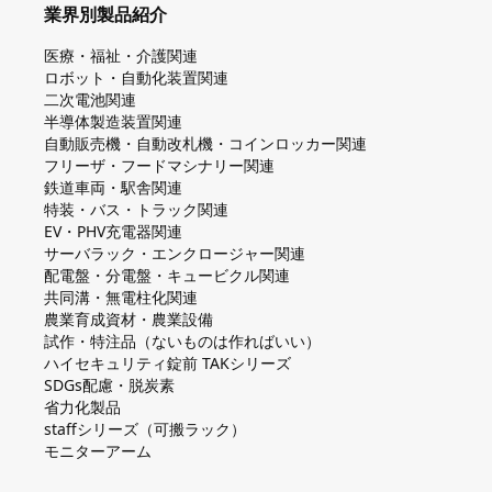
業界別製品紹介
医療・福祉・介護関連
ロボット・自動化装置関連
二次電池関連
半導体製造装置関連
自動販売機・自動改札機・コインロッカー関連
フリーザ・フードマシナリー関連
鉄道車両・駅舎関連
特装・バス・トラック関連
EV・PHV充電器関連
サーバラック・エンクロージャー関連
配電盤・分電盤・キュービクル関連
共同溝・無電柱化関連
農業育成資材・農業設備
試作・特注品（ないものは作ればいい）
ハイセキュリティ錠前 TAKシリーズ
SDGs配慮・脱炭素
省力化製品
staffシリーズ（可搬ラック）
モニターアーム