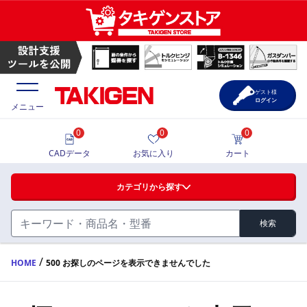
ゲスト様
ログイン
メニュー
0
0
0
価格一覧
CADデータ
お気に入り
カート
選定ツール
カテゴリから探す
製品カタログ
検索
ハンドル・取手・つまみ・周辺機器
FA・A
CAD一覧
/
HOME
500 お探しのページを表示できませんでした
蝶番・ステー・周辺機器
サポート・お問合せ
FB・B