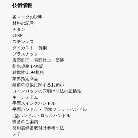
技術情報
各マークの説明
材料の記号
チタン
CFRP
ステンレス
ダイカスト・⻩銅
プラスチック
表面処理・表面仕上・塗装
防⽔規格 IP表記
難燃性UL94規格
業界指定商品
錠前の取扱に関するお願い
コインロックの⽳明け⼨法の互換性
キーシステム
平⾯スイングハンドル
平⾯ハンドル・ 防⽔フラットハンドル
L型ハンドル・ロックハンドル
蝶番のご案内
盤⽤裏蝶番取付け参考⼨法
ステー