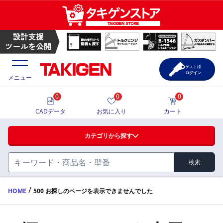
ゲスト様
ログイン
メニュー
0
0
0
価格一覧
CADデータ
お気に入り
カート
選定ツール
カテゴリから探す
製品カタログ
検索
ハンドル・取手・つまみ・周辺機器
FA・A
CAD一覧
/
HOME
500 お探しのページを表示できませんでした
蝶番・ステー・周辺機器
サポート・お問合せ
FB・B