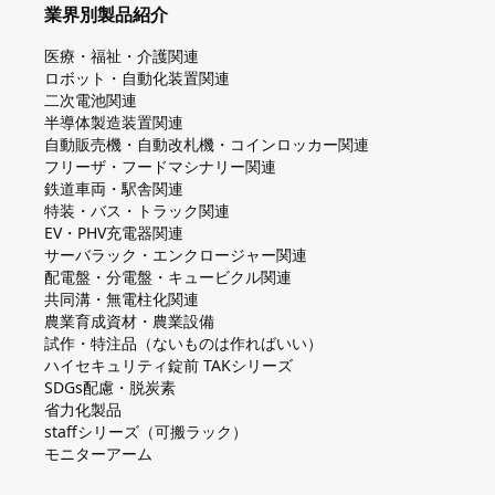
業界別製品紹介
医療・福祉・介護関連
ロボット・自動化装置関連
二次電池関連
半導体製造装置関連
自動販売機・自動改札機・コインロッカー関連
フリーザ・フードマシナリー関連
鉄道車両・駅舎関連
特装・バス・トラック関連
EV・PHV充電器関連
サーバラック・エンクロージャー関連
配電盤・分電盤・キュービクル関連
共同溝・無電柱化関連
農業育成資材・農業設備
試作・特注品（ないものは作ればいい）
ハイセキュリティ錠前 TAKシリーズ
SDGs配慮・脱炭素
省力化製品
staffシリーズ（可搬ラック）
モニターアーム