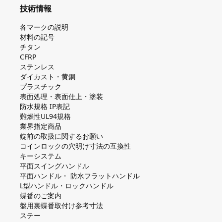
技術情報
各マークの説明
材料の記号
チタン
CFRP
ステンレス
ダイカスト・⻩銅
プラスチック
表面処理・表面仕上・塗装
防⽔規格 IP表記
難燃性UL94規格
業界指定商品
錠前の取扱に関するお願い
コインロックの⽳明け⼨法の互換性
キーシステム
平⾯スイングハンドル
平⾯ハンドル・ 防⽔フラットハンドル
L型ハンドル・ロックハンドル
蝶番のご案内
盤⽤裏蝶番取付け参考⼨法
ステー