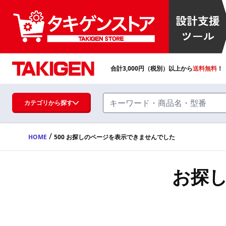
合計
3,000
円（税別）以上から
送料無料
！
カテゴリから探す
/
HOME
500 お探しのページを表示できませんでした
ハンドル・取手・つまみ・周辺機器
FA・A
お探
蝶番・ステー・周辺機器
FB・B
ファスナー・ラッチ錠・キャッチ・錠前
装置・周辺機器