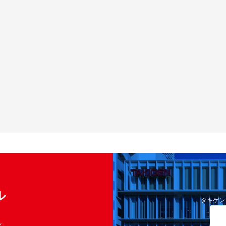
ル
タキゲン
く