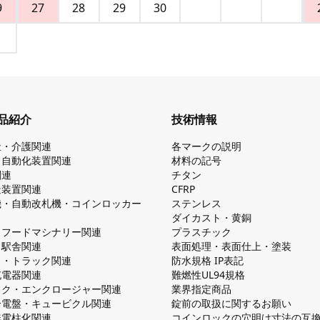
9
27
28
29
30
品紹介
技術情報
祉・介護関連
各マークの説明
・自動化装置関連
材料の記号
関連
チタン
造装置関連
CFRP
機・自動改札機・コインロッカー
ステンレス
ダイカスト・⻩銅
・フードマシナリー関連
プラスチック
・駅舎関連
表面処理・表面仕上・塗装
ス・トラック関連
防⽔規格 IP表記
V充電器関連
難燃性UL94規格
ック・エンクロージャー関連
業界指定商品
分電盤・キュービクル関連
錠前の取扱に関するお願い
無電柱化関連
コインロックの⽳明け⼨法の互