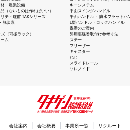
資材・農業設備
キーシステム
注品（ないものは作ればいい）
平⾯スイングハンドル
リティ錠前 TAKシリーズ
平⾯ハンドル・ 防⽔フラットハ
慮・脱炭素
L型ハンドル・ロックハンドル
品
蝶番のご案内
シリーズ（可搬ラック）
盤⽤裏蝶番取付け参考⼨法
アーム
ステー
フリーザー
キャスター
ねじ
スライドレール
ソレノイド
会社案内
会社概要
事業所一覧
リクルート