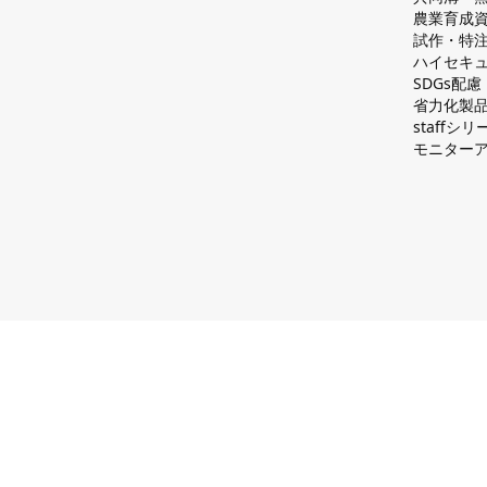
農業育成
試作・特
ハイセキュ
SDGs配
省力化製
staff
モニター