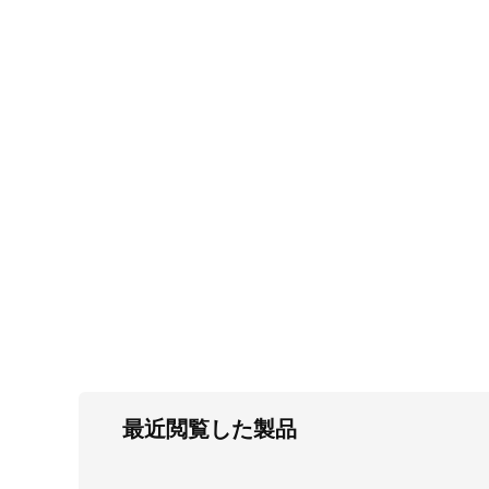
FC・C
電気錠・インターロック
L・LE
キースイッチ
S
キャスター・アジャスター・スライドレ
ール・モニターアーム
K・KC
断熱・ライト・ラック
FD・FE
最近閲覧した製品