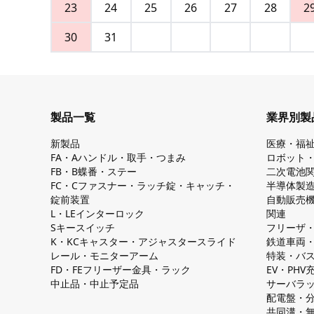
23
24
25
26
27
28
2
30
31
製品一覧
業界別製
新製品
医療・福
FA・Aハンドル・取手・つまみ
ロボット
FB・B蝶番・ステー
二次電池
FC・Cファスナー・ラッチ錠・キャッチ・
半導体製
錠前装置
自動販売
L・LEインターロック
関連
Sキースイッチ
フリーザ
K・KCキャスター・アジャスタースライド
鉄道車両
レール・モニターアーム
特装・バ
FD・FEフリーザー金具・ラック
EV・PH
中止品・中止予定品
サーバラ
配電盤・
共同溝・