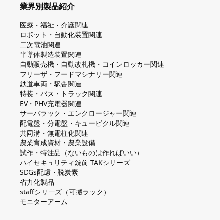
業界別製品紹介
医療・福祉・介護関連
ロボット・自動化装置関連
二次電池関連
半導体製造装置関連
自動販売機・自動改札機・コインロッカー関連
フリーザ・フードマシナリー関連
鉄道車両・駅舎関連
特装・バス・トラック関連
EV・PHV充電器関連
サーバラック・エンクロージャー関連
配電盤・分電盤・キュービクル関連
共同溝・無電柱化関連
農業育成資材・農業設備
試作・特注品（ないものは作ればいい）
ハイセキュリティ錠前 TAKシリーズ
SDGs配慮・脱炭素
省力化製品
staffシリーズ（可搬ラック）
モニターアーム