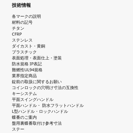
技術情報
各マークの説明
材料の記号
チタン
CFRP
ステンレス
ダイカスト・⻩銅
プラスチック
表面処理・表面仕上・塗装
防⽔規格 IP表記
難燃性UL94規格
業界指定商品
錠前の取扱に関するお願い
コインロックの⽳明け⼨法の互換性
キーシステム
平⾯スイングハンドル
平⾯ハンドル・ 防⽔フラットハンドル
L型ハンドル・ロックハンドル
蝶番のご案内
盤⽤裏蝶番取付け参考⼨法
ステー