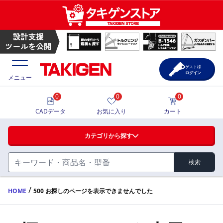
ゲスト様
ログイン
メニュー
0
0
0
価格一覧
CADデータ
お気に入り
カート
選定ツール
カテゴリから探す
製品カタログ
検索
ハンドル・取手・つまみ・周辺機器
FA・A
CAD一覧
/
HOME
500 お探しのページを表示できませんでした
蝶番・ステー・周辺機器
サポート・お問合せ
FB・B