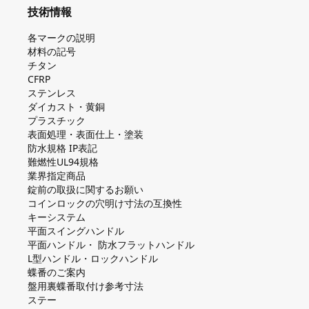
技術情報
各マークの説明
材料の記号
チタン
CFRP
ステンレス
ダイカスト・⻩銅
プラスチック
表面処理・表面仕上・塗装
防⽔規格 IP表記
難燃性UL94規格
業界指定商品
錠前の取扱に関するお願い
コインロックの⽳明け⼨法の互換性
キーシステム
平⾯スイングハンドル
平⾯ハンドル・ 防⽔フラットハンドル
L型ハンドル・ロックハンドル
蝶番のご案内
盤⽤裏蝶番取付け参考⼨法
ステー