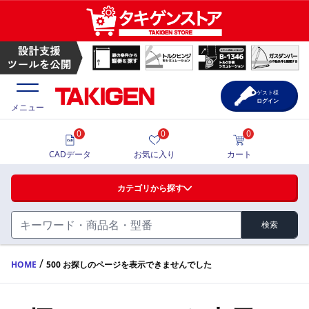
ゲスト様
ログイン
メニュー
0
0
0
価格一覧
CADデータ
お気に入り
カート
選定ツール
カテゴリから探す
製品カタログ
検索
ハンドル・取手・つまみ・周辺機器
FA・A
CAD一覧
/
HOME
500 お探しのページを表示できませんでした
蝶番・ステー・周辺機器
サポート・お問合せ
FB・B