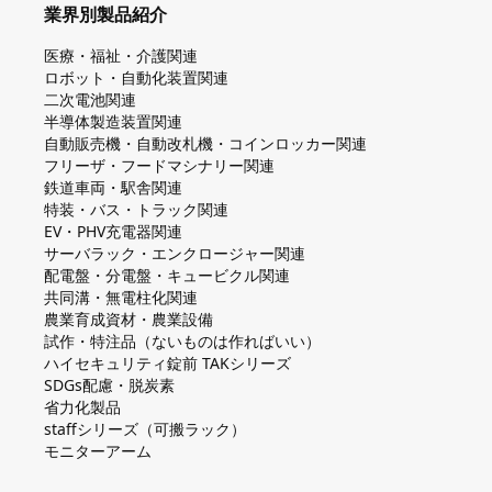
業界別製品紹介
医療・福祉・介護関連
ロボット・自動化装置関連
二次電池関連
半導体製造装置関連
自動販売機・自動改札機・コインロッカー関連
フリーザ・フードマシナリー関連
鉄道車両・駅舎関連
特装・バス・トラック関連
EV・PHV充電器関連
サーバラック・エンクロージャー関連
配電盤・分電盤・キュービクル関連
共同溝・無電柱化関連
農業育成資材・農業設備
試作・特注品（ないものは作ればいい）
ハイセキュリティ錠前 TAKシリーズ
SDGs配慮・脱炭素
省力化製品
staffシリーズ（可搬ラック）
モニターアーム