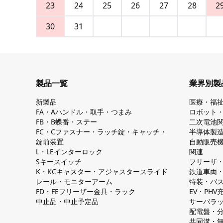
23
24
25
26
27
28
2
30
31
製品一覧
業界別製
新製品
医療・福
FA・Aハンドル・取手・つまみ
ロボット
FB・B蝶番・ステー
二次電池
FC・Cファスナー・ラッチ錠・キャッチ・
半導体製
錠前装置
自動販売
L・LEインターロック
関連
Sキースイッチ
フリーザ
K・KCキャスター・アジャスタースライド
鉄道車両
レール・モニターアーム
特装・バ
FD・FEフリーザー金具・ラック
EV・PH
中止品・中止予定品
サーバラ
配電盤・
共同溝・