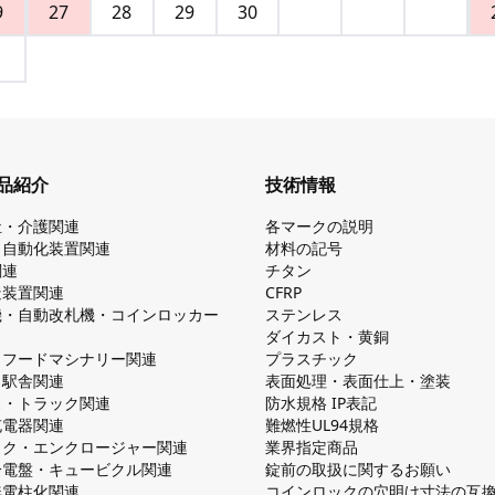
9
27
28
29
30
品紹介
技術情報
祉・介護関連
各マークの説明
・自動化装置関連
材料の記号
関連
チタン
造装置関連
CFRP
機・自動改札機・コインロッカー
ステンレス
ダイカスト・⻩銅
・フードマシナリー関連
プラスチック
・駅舎関連
表面処理・表面仕上・塗装
ス・トラック関連
防⽔規格 IP表記
V充電器関連
難燃性UL94規格
ック・エンクロージャー関連
業界指定商品
分電盤・キュービクル関連
錠前の取扱に関するお願い
無電柱化関連
コインロックの⽳明け⼨法の互