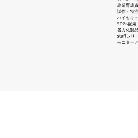
農業育成
試作・特
ハイセキュ
SDGs配
省力化製
staff
モニター