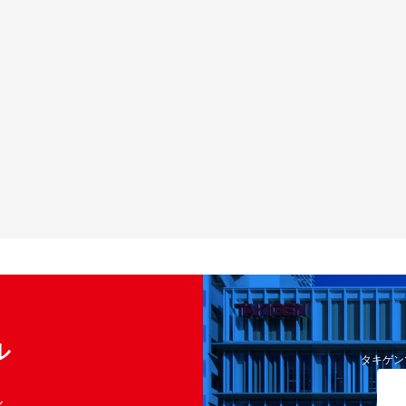
ル
タキゲン
く