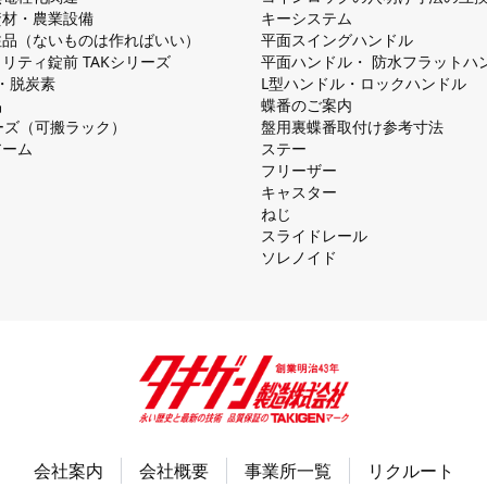
資材・農業設備
キーシステム
注品（ないものは作ればいい）
平⾯スイングハンドル
リティ錠前 TAKシリーズ
平⾯ハンドル・ 防⽔フラットハ
慮・脱炭素
L型ハンドル・ロックハンドル
品
蝶番のご案内
シリーズ（可搬ラック）
盤⽤裏蝶番取付け参考⼨法
アーム
ステー
フリーザー
キャスター
ねじ
スライドレール
ソレノイド
会社案内
会社概要
事業所一覧
リクルート