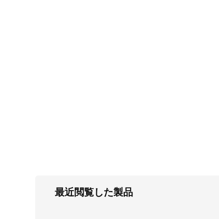
FC・C
電気錠・インターロック
L・LE
キースイッチ
S
キャスター・アジャスター・スライドレ
ール・モニターアーム
K・KC
断熱・ライト・ラック
FD・FE
最近閲覧した製品