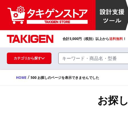
合計
3,000
円（税別）以上から
送料無料
！
カテゴリから探す
/
HOME
500 お探しのページを表示できませんでした
ハンドル・取手・つまみ・周辺機器
FA・A
お探
蝶番・ステー・周辺機器
FB・B
ファスナー・ラッチ錠・キャッチ・錠前
装置・周辺機器