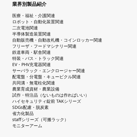
業界別製品紹介
医療・福祉・介護関連
ロボット・自動化装置関連
二次電池関連
半導体製造装置関連
自動販売機・自動改札機・コインロッカー関連
フリーザ・フードマシナリー関連
鉄道車両・駅舎関連
特装・バス・トラック関連
EV・PHV充電器関連
サーバラック・エンクロージャー関連
配電盤・分電盤・キュービクル関連
共同溝・無電柱化関連
農業育成資材・農業設備
試作・特注品（ないものは作ればいい）
ハイセキュリティ錠前 TAKシリーズ
SDGs配慮・脱炭素
省力化製品
staffシリーズ（可搬ラック）
モニターアーム