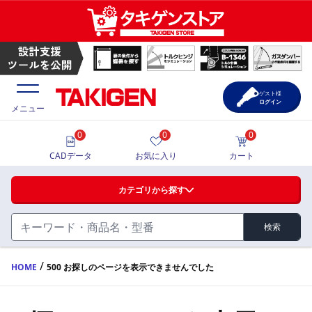
ゲスト様
ログイン
メニュー
0
0
0
価格一覧
CADデータ
お気に入り
カート
選定ツール
カテゴリから探す
製品カタログ
検索
ハンドル・取手・つまみ・周辺機器
FA・A
CAD一覧
/
HOME
500 お探しのページを表示できませんでした
蝶番・ステー・周辺機器
サポート・お問合せ
FB・B