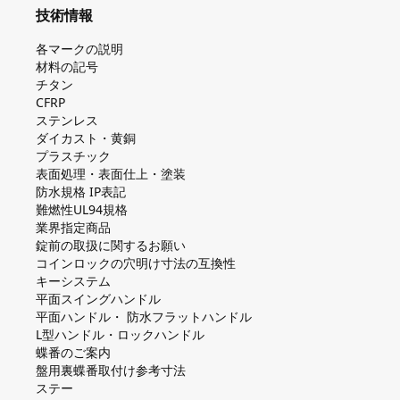
技術情報
各マークの説明
材料の記号
チタン
CFRP
ステンレス
ダイカスト・⻩銅
プラスチック
表面処理・表面仕上・塗装
防⽔規格 IP表記
難燃性UL94規格
業界指定商品
錠前の取扱に関するお願い
コインロックの⽳明け⼨法の互換性
キーシステム
平⾯スイングハンドル
平⾯ハンドル・ 防⽔フラットハンドル
L型ハンドル・ロックハンドル
蝶番のご案内
盤⽤裏蝶番取付け参考⼨法
ステー