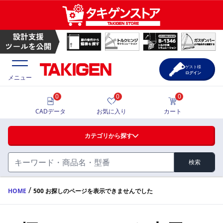
ゲスト様
ログイン
メニュー
0
0
0
価格一覧
CADデータ
お気に入り
カート
選定ツール
カテゴリから探す
製品カタログ
検索
ハンドル・取手・つまみ・周辺機器
FA・A
CAD一覧
/
HOME
500 お探しのページを表示できませんでした
蝶番・ステー・周辺機器
サポート・お問合せ
FB・B