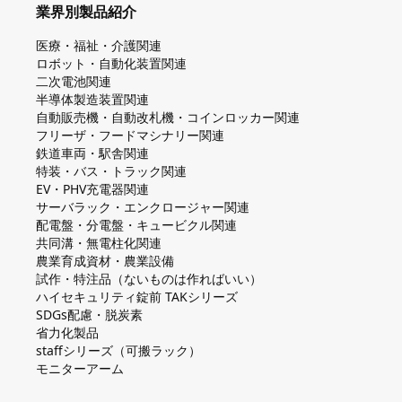
業界別製品紹介
医療・福祉・介護関連
ロボット・自動化装置関連
二次電池関連
半導体製造装置関連
自動販売機・自動改札機・コインロッカー関連
フリーザ・フードマシナリー関連
鉄道車両・駅舎関連
特装・バス・トラック関連
EV・PHV充電器関連
サーバラック・エンクロージャー関連
配電盤・分電盤・キュービクル関連
共同溝・無電柱化関連
農業育成資材・農業設備
試作・特注品（ないものは作ればいい）
ハイセキュリティ錠前 TAKシリーズ
SDGs配慮・脱炭素
省力化製品
staffシリーズ（可搬ラック）
モニターアーム