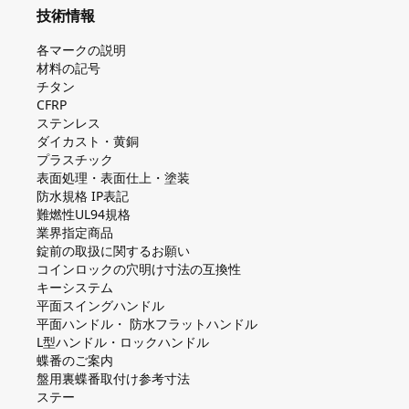
技術情報
各マークの説明
材料の記号
チタン
CFRP
ステンレス
ダイカスト・⻩銅
プラスチック
表面処理・表面仕上・塗装
防⽔規格 IP表記
難燃性UL94規格
業界指定商品
錠前の取扱に関するお願い
コインロックの⽳明け⼨法の互換性
キーシステム
平⾯スイングハンドル
平⾯ハンドル・ 防⽔フラットハンドル
L型ハンドル・ロックハンドル
蝶番のご案内
盤⽤裏蝶番取付け参考⼨法
ステー