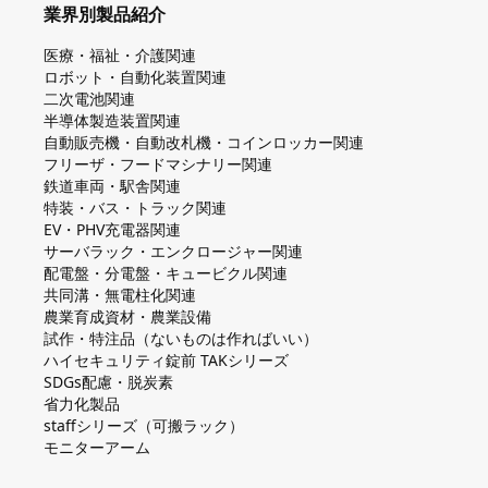
業界別製品紹介
医療・福祉・介護関連
ロボット・自動化装置関連
二次電池関連
半導体製造装置関連
自動販売機・自動改札機・コインロッカー関連
フリーザ・フードマシナリー関連
鉄道車両・駅舎関連
特装・バス・トラック関連
EV・PHV充電器関連
サーバラック・エンクロージャー関連
配電盤・分電盤・キュービクル関連
共同溝・無電柱化関連
農業育成資材・農業設備
試作・特注品（ないものは作ればいい）
ハイセキュリティ錠前 TAKシリーズ
SDGs配慮・脱炭素
省力化製品
staffシリーズ（可搬ラック）
モニターアーム