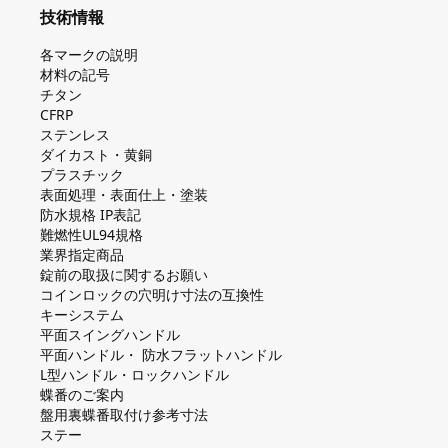
技術情報
各マークの説明
材料の記号
チタン
CFRP
ステンレス
ダイカスト・⻩銅
プラスチック
表面処理・表面仕上・塗装
防⽔規格 IP表記
難燃性UL94規格
業界指定商品
錠前の取扱に関するお願い
コインロックの⽳明け⼨法の互換性
キーシステム
平⾯スイングハンドル
平⾯ハンドル・ 防⽔フラットハンドル
L型ハンドル・ロックハンドル
蝶番のご案内
盤⽤裏蝶番取付け参考⼨法
ステー