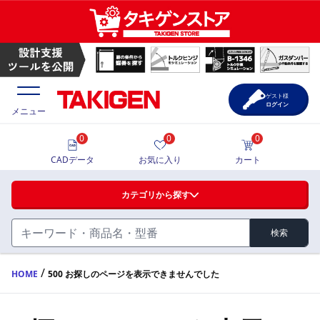
ゲスト様
ログイン
メニュー
0
0
0
価格一覧
CADデータ
お気に入り
カート
選定ツール
カテゴリから探す
製品カタログ
検索
ハンドル・取手・つまみ・周辺機器
FA・A
CAD一覧
/
HOME
500 お探しのページを表示できませんでした
蝶番・ステー・周辺機器
サポート・お問合せ
FB・B