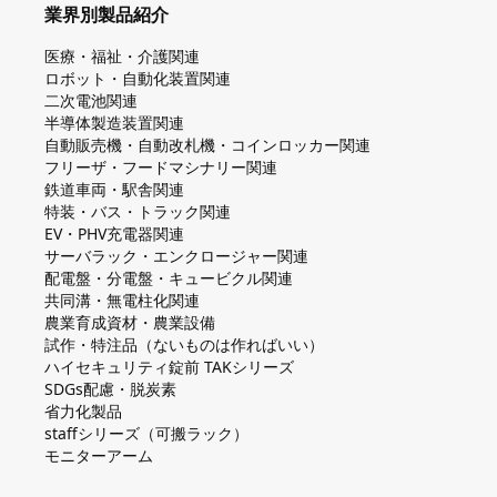
業界別製品紹介
医療・福祉・介護関連
ロボット・自動化装置関連
二次電池関連
半導体製造装置関連
自動販売機・自動改札機・コインロッカー関連
フリーザ・フードマシナリー関連
鉄道車両・駅舎関連
特装・バス・トラック関連
EV・PHV充電器関連
サーバラック・エンクロージャー関連
配電盤・分電盤・キュービクル関連
共同溝・無電柱化関連
農業育成資材・農業設備
試作・特注品（ないものは作ればいい）
ハイセキュリティ錠前 TAKシリーズ
SDGs配慮・脱炭素
省力化製品
staffシリーズ（可搬ラック）
モニターアーム