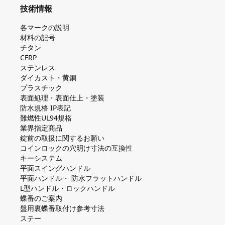
技術情報
各マークの説明
材料の記号
チタン
CFRP
ステンレス
ダイカスト・⻩銅
プラスチック
表面処理・表面仕上・塗装
防⽔規格 IP表記
難燃性UL94規格
業界指定商品
錠前の取扱に関するお願い
コインロックの⽳明け⼨法の互換性
キーシステム
平⾯スイングハンドル
平⾯ハンドル・ 防⽔フラットハンドル
L型ハンドル・ロックハンドル
蝶番のご案内
盤⽤裏蝶番取付け参考⼨法
ステー