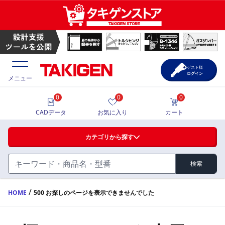
ゲスト様
ログイン
メニュー
0
0
0
価格一覧
CADデータ
お気に入り
カート
選定ツール
カテゴリから探す
製品カタログ
検索
ハンドル・取手・つまみ・周辺機器
FA・A
CAD一覧
/
HOME
500 お探しのページを表示できませんでした
蝶番・ステー・周辺機器
サポート・お問合せ
FB・B