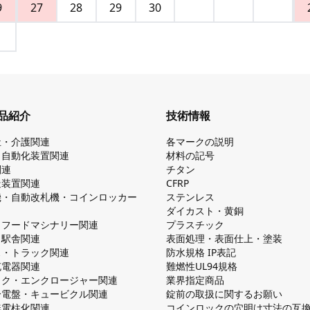
9
27
28
29
30
品紹介
技術情報
祉・介護関連
各マークの説明
・自動化装置関連
材料の記号
関連
チタン
造装置関連
CFRP
機・自動改札機・コインロッカー
ステンレス
ダイカスト・⻩銅
・フードマシナリー関連
プラスチック
・駅舎関連
表面処理・表面仕上・塗装
ス・トラック関連
防⽔規格 IP表記
V充電器関連
難燃性UL94規格
ック・エンクロージャー関連
業界指定商品
分電盤・キュービクル関連
錠前の取扱に関するお願い
無電柱化関連
コインロックの⽳明け⼨法の互