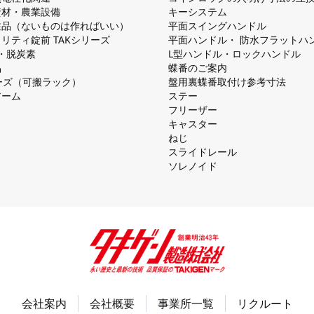
資材・農業設備
キーシステム
注品（ないものは作ればいい）
平⾯スイングハンドル
リティ錠前 TAKシリーズ
平⾯ハンドル・ 防⽔フラットハ
慮・脱炭素
L型ハンドル・ロックハンドル
品
蝶番のご案内
シリーズ（可搬ラック）
盤⽤裏蝶番取付け参考⼨法
アーム
ステー
フリーザー
キャスター
ねじ
スライドレール
ソレノイド
会社案内
会社概要
事業所一覧
リクルート