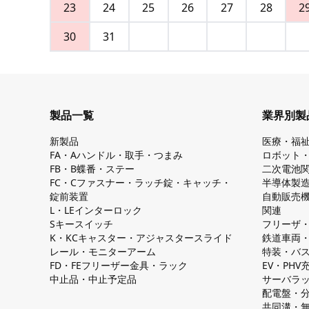
23
24
25
26
27
28
2
30
31
製品一覧
業界別製
新製品
医療・福
FA・Aハンドル・取手・つまみ
ロボット
FB・B蝶番・ステー
二次電池
FC・Cファスナー・ラッチ錠・キャッチ・
半導体製
錠前装置
自動販売
L・LEインターロック
関連
Sキースイッチ
フリーザ
K・KCキャスター・アジャスタースライド
鉄道車両
レール・モニターアーム
特装・バ
FD・FEフリーザー金具・ラック
EV・PH
中止品・中止予定品
サーバラ
配電盤・
共同溝・