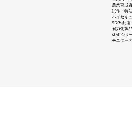
農業育成
試作・特
ハイセキュ
SDGs配
省力化製
staff
モニター