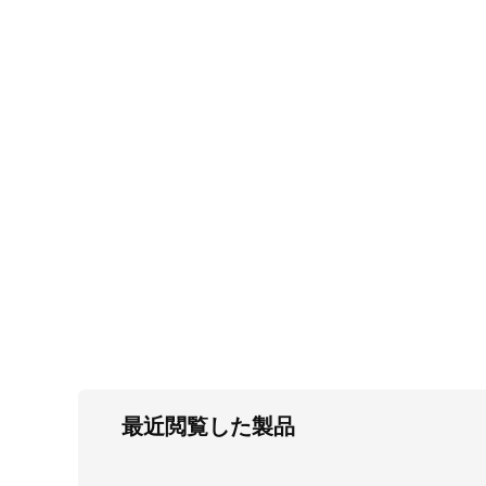
FC・C
電気錠・インターロック
L・LE
キースイッチ
S
キャスター・アジャスター・スライドレ
ール・モニターアーム
K・KC
断熱・ライト・ラック
FD・FE
最近閲覧した製品