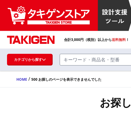
合計
3,000
円（税別）以上から
送料無料
！
カテゴリから探す
/
HOME
500 お探しのページを表示できませんでした
ハンドル・取手・つまみ・周辺機器
FA・A
お探
蝶番・ステー・周辺機器
FB・B
ファスナー・ラッチ錠・キャッチ・錠前
装置・周辺機器