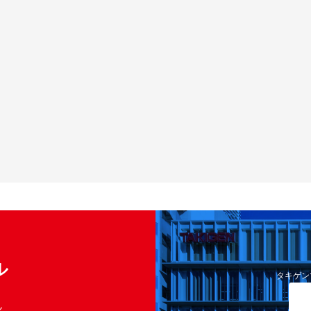
ル
タキゲン
く