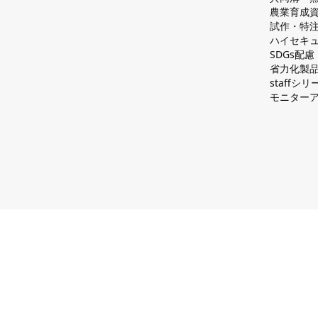
農業育成
試作・特
ハイセキュ
SDGs配
省力化製
staff
モニター