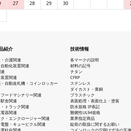
9
27
28
29
30
品紹介
技術情報
祉・介護関連
各マークの説明
・自動化装置関連
材料の記号
関連
チタン
造装置関連
CFRP
機・自動改札機・コインロッカー
ステンレス
ダイカスト・⻩銅
・フードマシナリー関連
プラスチック
・駅舎関連
表面処理・表面仕上・塗装
ス・トラック関連
防⽔規格 IP表記
V充電器関連
難燃性UL94規格
ック・エンクロージャー関連
業界指定商品
分電盤・キュービクル関連
錠前の取扱に関するお願い
無電柱化関連
コインロックの⽳明け⼨法の互