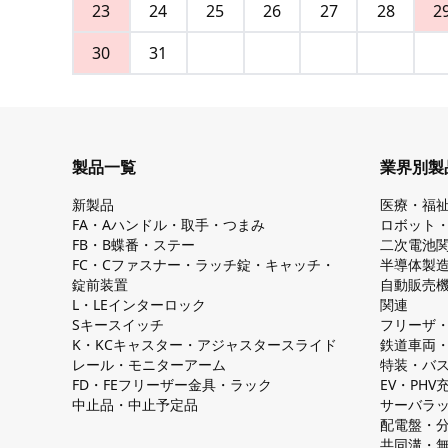
23
24
25
26
27
28
2
30
31
製品一覧
業界別製
新製品
医療・福
FA・Aハンドル・取手・つまみ
ロボット
FB・B蝶番・ステー
二次電池
FC・Cファスナー・ラッチ錠・キャッチ・
半導体製
錠前装置
自動販売
L・LEインターロック
関連
Sキースイッチ
フリーザ
K・KCキャスター・アジャスタースライド
鉄道車両
レール・モニターアーム
特装・バ
FD・FEフリーザー金具・ラック
EV・PH
中止品・中止予定品
サーバラ
配電盤・
共同溝・