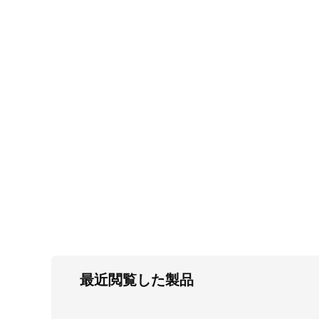
FC・C
電気錠・インターロック
L・LE
キースイッチ
S
キャスター・アジャスター・スライドレ
ール・モニターアーム
K・KC
断熱・ライト・ラック
FD・FE
最近閲覧した製品