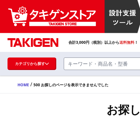
合計
3,000
円（税別）以上から
送料無料
！
カテゴリから探す
/
HOME
500 お探しのページを表示できませんでした
ハンドル・取手・つまみ・周辺機器
FA・A
お探
蝶番・ステー・周辺機器
FB・B
ファスナー・ラッチ錠・キャッチ・錠前
装置・周辺機器