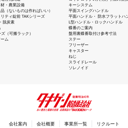
資材・農業設備
キーシステム
注品（ないものは作ればいい）
平⾯スイングハンドル
リティ錠前 TAKシリーズ
平⾯ハンドル・ 防⽔フラットハ
慮・脱炭素
L型ハンドル・ロックハンドル
品
蝶番のご案内
シリーズ（可搬ラック）
盤⽤裏蝶番取付け参考⼨法
アーム
ステー
フリーザー
キャスター
ねじ
スライドレール
ソレノイド
会社案内
会社概要
事業所一覧
リクルート