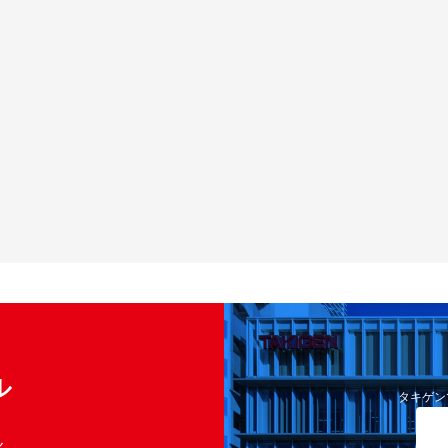
ル
タキゲン
く