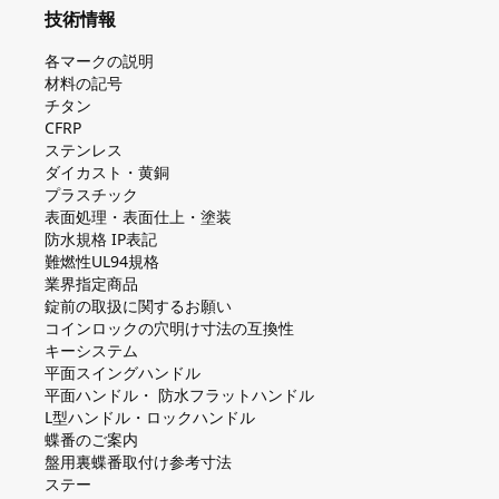
技術情報
各マークの説明
材料の記号
チタン
CFRP
ステンレス
ダイカスト・⻩銅
プラスチック
表面処理・表面仕上・塗装
防⽔規格 IP表記
難燃性UL94規格
業界指定商品
錠前の取扱に関するお願い
コインロックの⽳明け⼨法の互換性
キーシステム
平⾯スイングハンドル
平⾯ハンドル・ 防⽔フラットハンドル
L型ハンドル・ロックハンドル
蝶番のご案内
盤⽤裏蝶番取付け参考⼨法
ステー