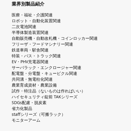
業界別製品紹介
医療・福祉・介護関連
ロボット・自動化装置関連
二次電池関連
半導体製造装置関連
自動販売機・自動改札機・コインロッカー関連
フリーザ・フードマシナリー関連
鉄道車両・駅舎関連
特装・バス・トラック関連
EV・PHV充電器関連
サーバラック・エンクロージャー関連
配電盤・分電盤・キュービクル関連
共同溝・無電柱化関連
農業育成資材・農業設備
試作・特注品（ないものは作ればいい）
ハイセキュリティ錠前 TAKシリーズ
SDGs配慮・脱炭素
省力化製品
staffシリーズ（可搬ラック）
モニターアーム