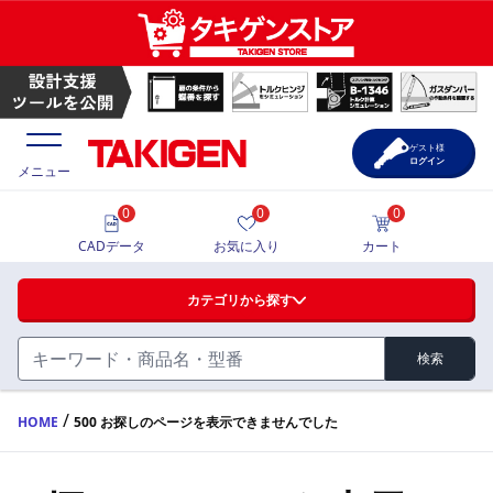
ゲスト様
ログイン
メニュー
0
0
0
価格一覧
CADデータ
お気に入り
カート
選定ツール
カテゴリから探す
製品カタログ
検索
ハンドル・取手・つまみ・周辺機器
FA・A
CAD一覧
/
HOME
500 お探しのページを表示できませんでした
蝶番・ステー・周辺機器
サポート・お問合せ
FB・B