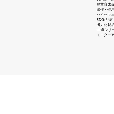
農業育成
試作・特
ハイセキュ
SDGs配
省力化製
staff
モニター