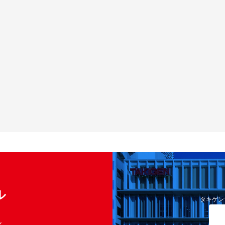
ル
タキゲン
く