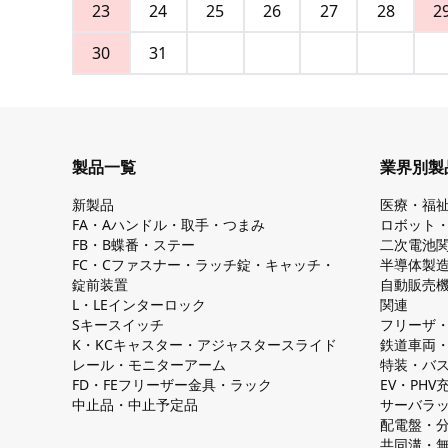
23
24
25
26
27
28
2
30
31
製品一覧
業界別製
新製品
医療・福
FA・Aハンドル・取手・つまみ
ロボット
FB・B蝶番・ステー
二次電池
FC・Cファスナー・ラッチ錠・キャッチ・
半導体製
錠前装置
自動販売
L・LEインターロック
関連
Sキースイッチ
フリーザ
K・KCキャスター・アジャスタースライド
鉄道車両
レール・モニターアーム
特装・バ
FD・FEフリーザー金具・ラック
EV・PH
中止品・中止予定品
サーバラ
配電盤・
共同溝・