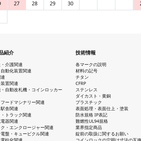
9
27
28
29
30
品紹介
技術情報
祉・介護関連
各マークの説明
・自動化装置関連
材料の記号
関連
チタン
造装置関連
CFRP
機・自動改札機・コインロッカー
ステンレス
ダイカスト・⻩銅
・フードマシナリー関連
プラスチック
・駅舎関連
表面処理・表面仕上・塗装
ス・トラック関連
防⽔規格 IP表記
V充電器関連
難燃性UL94規格
ック・エンクロージャー関連
業界指定商品
分電盤・キュービクル関連
錠前の取扱に関するお願い
無電柱化関連
コインロックの⽳明け⼨法の互