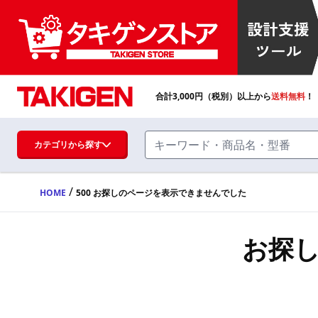
合計
3,000
円（税別）以上から
送料無料
！
カテゴリから探す
/
HOME
500 お探しのページを表示できませんでした
ハンドル・取手・つまみ・周辺機器
FA・A
お探
蝶番・ステー・周辺機器
FB・B
ファスナー・ラッチ錠・キャッチ・錠前
装置・周辺機器