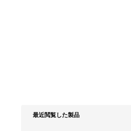
FC・C
電気錠・インターロック
L・LE
キースイッチ
S
キャスター・アジャスター・スライドレ
ール・モニターアーム
K・KC
断熱・ライト・ラック
FD・FE
最近閲覧した製品