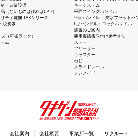
資材・農業設備
キーシステム
注品（ないものは作ればいい）
平⾯スイングハンドル
リティ錠前 TAKシリーズ
平⾯ハンドル・ 防⽔フラットハ
慮・脱炭素
L型ハンドル・ロックハンドル
品
蝶番のご案内
シリーズ（可搬ラック）
盤⽤裏蝶番取付け参考⼨法
アーム
ステー
フリーザー
キャスター
ねじ
スライドレール
ソレノイド
会社案内
会社概要
事業所一覧
リクルート