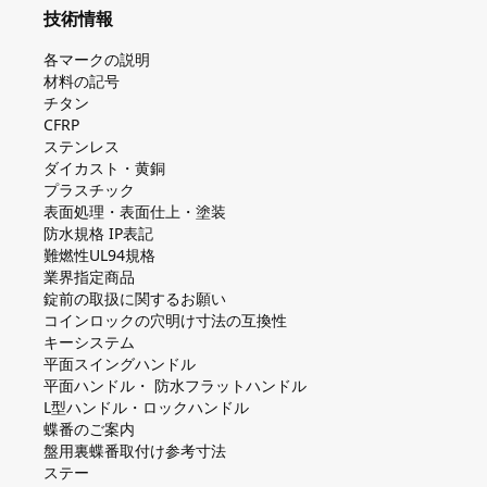
技術情報
各マークの説明
材料の記号
チタン
CFRP
ステンレス
ダイカスト・⻩銅
プラスチック
表面処理・表面仕上・塗装
防⽔規格 IP表記
難燃性UL94規格
業界指定商品
錠前の取扱に関するお願い
コインロックの⽳明け⼨法の互換性
キーシステム
平⾯スイングハンドル
平⾯ハンドル・ 防⽔フラットハンドル
L型ハンドル・ロックハンドル
蝶番のご案内
盤⽤裏蝶番取付け参考⼨法
ステー