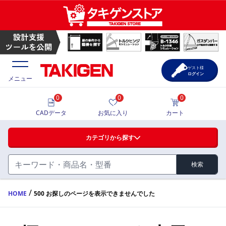
ゲスト様
ログイン
メニュー
0
0
0
価格一覧
CADデータ
お気に入り
カート
選定ツール
カテゴリから探す
製品カタログ
検索
ハンドル・取手・つまみ・周辺機器
FA・A
CAD一覧
/
HOME
500 お探しのページを表示できませんでした
蝶番・ステー・周辺機器
サポート・お問合せ
FB・B