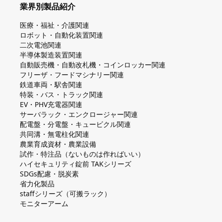
業界別製品紹介
医療・福祉・介護関連
ロボット・自動化装置関連
二次電池関連
半導体製造装置関連
自動販売機・自動改札機・コインロッカー関連
フリーザ・フードマシナリー関連
鉄道車両・駅舎関連
特装・バス・トラック関連
EV・PHV充電器関連
サーバラック・エンクロージャー関連
配電盤・分電盤・キュービクル関連
共同溝・無電柱化関連
農業育成資材・農業設備
試作・特注品（ないものは作ればいい）
ハイセキュリティ錠前 TAKシリーズ
SDGs配慮・脱炭素
省力化製品
staffシリーズ（可搬ラック）
モニターアーム