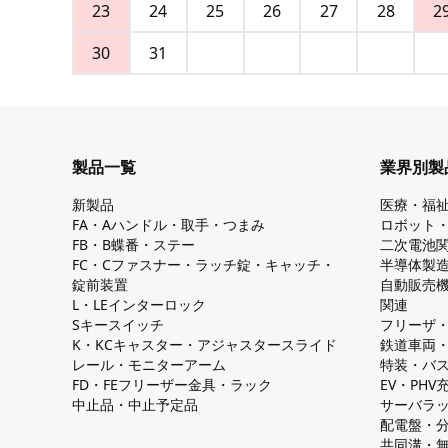
23
24
25
26
27
28
2
30
31
製品一覧
業界別製
新製品
医療・福
FA・Aハンドル・取手・つまみ
ロボット
FB・B蝶番・ステー
二次電池
FC・Cファスナー・ラッチ錠・キャッチ・
半導体製
錠前装置
自動販売
L・LEインターロック
関連
Sキースイッチ
フリーザ
K・KCキャスター・アジャスタースライド
鉄道車両
レール・モニターアーム
特装・バ
FD・FEフリーザー金具・ラック
EV・PH
中止品・中止予定品
サーバラ
配電盤・
共同溝・