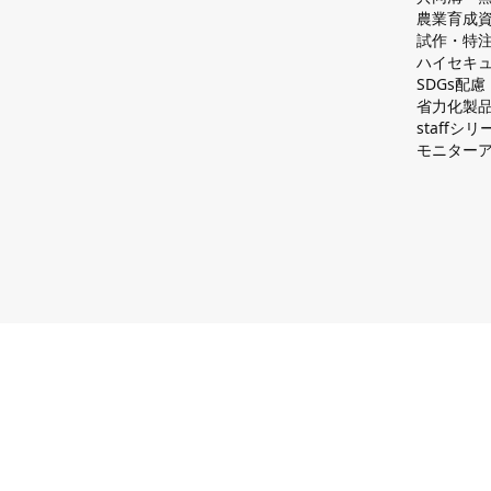
農業育成
試作・特
ハイセキュ
SDGs配
省力化製
staff
モニター