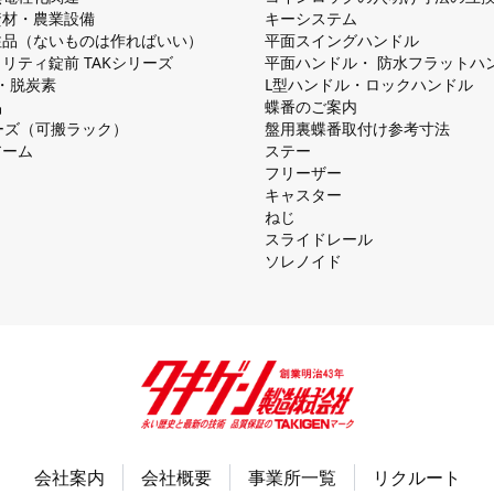
資材・農業設備
キーシステム
注品（ないものは作ればいい）
平⾯スイングハンドル
リティ錠前 TAKシリーズ
平⾯ハンドル・ 防⽔フラットハ
慮・脱炭素
L型ハンドル・ロックハンドル
品
蝶番のご案内
シリーズ（可搬ラック）
盤⽤裏蝶番取付け参考⼨法
アーム
ステー
フリーザー
キャスター
ねじ
スライドレール
ソレノイド
会社案内
会社概要
事業所一覧
リクルート