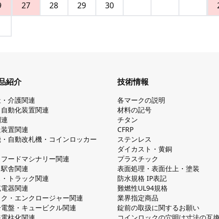
9
27
28
29
30
品紹介
技術情報
祉・介護関連
各マークの説明
・自動化装置関連
材料の記号
関連
チタン
造装置関連
CFRP
機・自動改札機・コインロッカー
ステンレス
ダイカスト・⻩銅
・フードマシナリー関連
プラスチック
・駅舎関連
表面処理・表面仕上・塗装
ス・トラック関連
防⽔規格 IP表記
V充電器関連
難燃性UL94規格
ック・エンクロージャー関連
業界指定商品
分電盤・キュービクル関連
錠前の取扱に関するお願い
無電柱化関連
コインロックの⽳明け⼨法の互