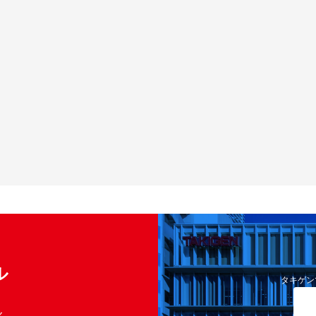
ル
タキゲン
く