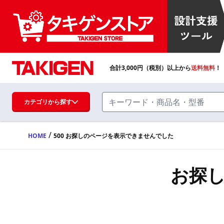
合計
3,000
円（税別）以上から
送料無料
！
カテゴリから探す
/
HOME
500 お探しのページを表示できませんでした
ハンドル・取手・つまみ・周辺機器
FA・A
お探
蝶番・ステー・周辺機器
FB・B
ファスナー・ラッチ錠・キャッチ・錠前
装置・周辺機器