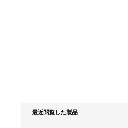
FC・C
電気錠・インターロック
L・LE
キースイッチ
S
キャスター・アジャスター・スライドレ
ール・モニターアーム
K・KC
断熱・ライト・ラック
FD・FE
最近閲覧した製品