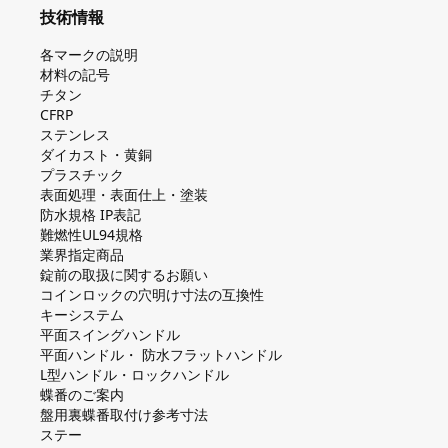
技術情報
各マークの説明
材料の記号
チタン
CFRP
ステンレス
ダイカスト・⻩銅
プラスチック
表面処理・表面仕上・塗装
防⽔規格 IP表記
難燃性UL94規格
業界指定商品
錠前の取扱に関するお願い
コインロックの⽳明け⼨法の互換性
キーシステム
平⾯スイングハンドル
平⾯ハンドル・ 防⽔フラットハンドル
L型ハンドル・ロックハンドル
蝶番のご案内
盤⽤裏蝶番取付け参考⼨法
ステー