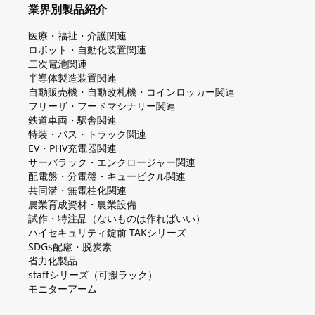
業界別製品紹介
医療・福祉・介護関連
ロボット・自動化装置関連
二次電池関連
半導体製造装置関連
自動販売機・自動改札機・コインロッカー関連
フリーザ・フードマシナリー関連
鉄道車両・駅舎関連
特装・バス・トラック関連
EV・PHV充電器関連
サーバラック・エンクロージャー関連
配電盤・分電盤・キュービクル関連
共同溝・無電柱化関連
農業育成資材・農業設備
試作・特注品（ないものは作ればいい）
ハイセキュリティ錠前 TAKシリーズ
SDGs配慮・脱炭素
省力化製品
staffシリーズ（可搬ラック）
モニターアーム