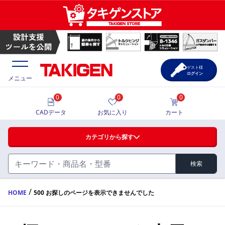
ゲスト様
ログイン
メニュー
0
0
0
価格一覧
CADデータ
お気に入り
カート
選定ツール
カテゴリから探す
製品カタログ
検索
ハンドル・取手・つまみ・周辺機器
FA・A
CAD一覧
/
HOME
500 お探しのページを表示できませんでした
蝶番・ステー・周辺機器
サポート・お問合せ
FB・B