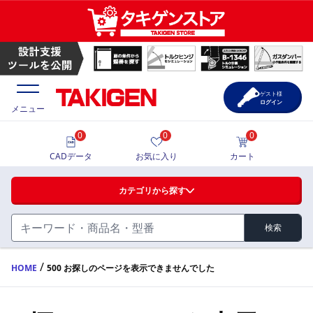
ゲスト様
ログイン
メニュー
0
0
0
価格一覧
CADデータ
お気に入り
カート
選定ツール
カテゴリから探す
製品カタログ
検索
ハンドル・取手・つまみ・周辺機器
FA・A
CAD一覧
/
HOME
500 お探しのページを表示できませんでした
蝶番・ステー・周辺機器
サポート・お問合せ
FB・B