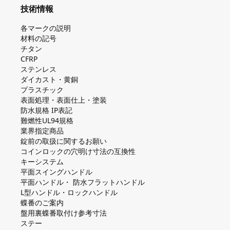
技術情報
各マークの説明
材料の記号
チタン
CFRP
ステンレス
ダイカスト・⻩銅
プラスチック
表面処理・表面仕上・塗装
防⽔規格 IP表記
難燃性UL94規格
業界指定商品
錠前の取扱に関するお願い
コインロックの⽳明け⼨法の互換性
キーシステム
平⾯スイングハンドル
平⾯ハンドル・ 防⽔フラットハンドル
L型ハンドル・ロックハンドル
蝶番のご案内
盤⽤裏蝶番取付け参考⼨法
ステー