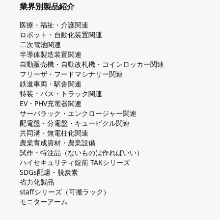
業界別製品紹介
医療・福祉・介護関連
ロボット・自動化装置関連
二次電池関連
半導体製造装置関連
自動販売機・自動改札機・コインロッカー関連
フリーザ・フードマシナリー関連
鉄道車両・駅舎関連
特装・バス・トラック関連
EV・PHV充電器関連
サーバラック・エンクロージャー関連
配電盤・分電盤・キュービクル関連
共同溝・無電柱化関連
農業育成資材・農業設備
試作・特注品（ないものは作ればいい）
ハイセキュリティ錠前 TAKシリーズ
SDGs配慮・脱炭素
省力化製品
staffシリーズ（可搬ラック）
モニターアーム