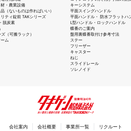
資材・農業設備
キーシステム
注品（ないものは作ればいい）
平⾯スイングハンドル
リティ錠前 TAKシリーズ
平⾯ハンドル・ 防⽔フラットハ
慮・脱炭素
L型ハンドル・ロックハンドル
品
蝶番のご案内
シリーズ（可搬ラック）
盤⽤裏蝶番取付け参考⼨法
アーム
ステー
フリーザー
キャスター
ねじ
スライドレール
ソレノイド
会社案内
会社概要
事業所一覧
リクルート