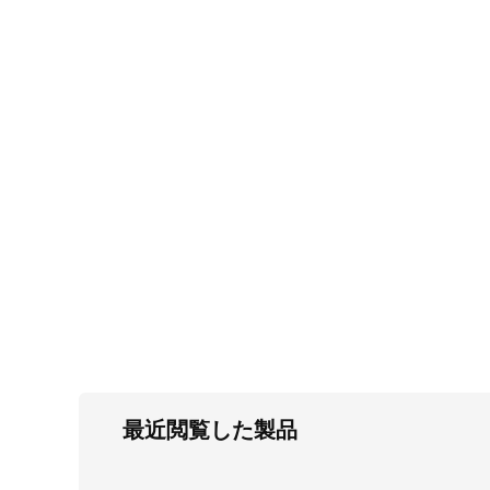
FC・C
電気錠・インターロック
L・LE
キースイッチ
S
キャスター・アジャスター・スライドレ
ール・モニターアーム
K・KC
断熱・ライト・ラック
FD・FE
最近閲覧した製品