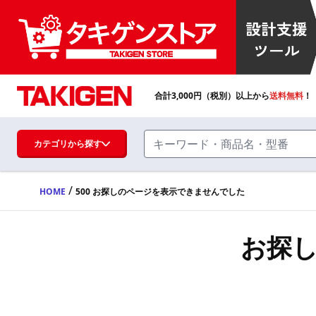
合計
3,000
円（税別）以上から
送料無料
！
カテゴリから探す
/
HOME
500 お探しのページを表示できませんでした
ハンドル・取手・つまみ・周辺機器
FA・A
お探
蝶番・ステー・周辺機器
FB・B
ファスナー・ラッチ錠・キャッチ・錠前
装置・周辺機器