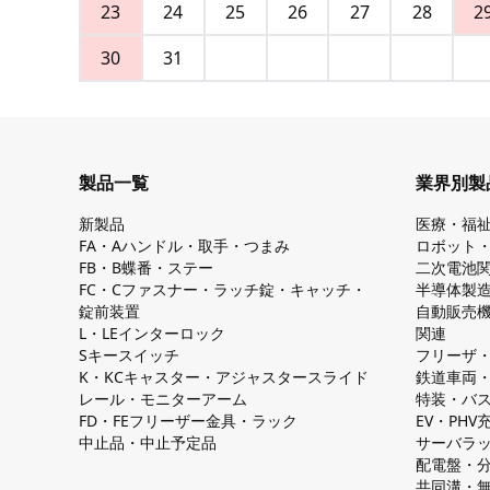
23
24
25
26
27
28
2
30
31
製品一覧
業界別製
新製品
医療・福
FA・Aハンドル・取手・つまみ
ロボット
FB・B蝶番・ステー
二次電池
FC・Cファスナー・ラッチ錠・キャッチ・
半導体製
錠前装置
自動販売
L・LEインターロック
関連
Sキースイッチ
フリーザ
K・KCキャスター・アジャスタースライド
鉄道車両
レール・モニターアーム
特装・バ
FD・FEフリーザー金具・ラック
EV・PH
中止品・中止予定品
サーバラ
配電盤・
共同溝・