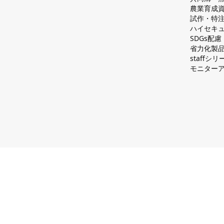
農業育成
試作・特
ハイセキュ
SDGs配
省力化製
staff
モニター