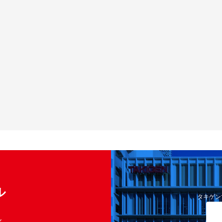
ル
タキゲン
く