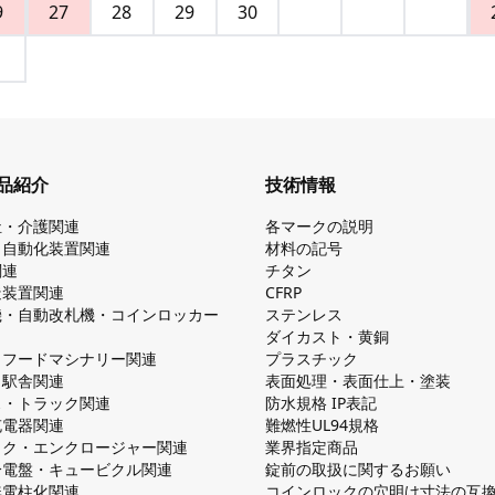
9
27
28
29
30
品紹介
技術情報
祉・介護関連
各マークの説明
・自動化装置関連
材料の記号
関連
チタン
造装置関連
CFRP
機・自動改札機・コインロッカー
ステンレス
ダイカスト・⻩銅
・フードマシナリー関連
プラスチック
・駅舎関連
表面処理・表面仕上・塗装
ス・トラック関連
防⽔規格 IP表記
V充電器関連
難燃性UL94規格
ック・エンクロージャー関連
業界指定商品
分電盤・キュービクル関連
錠前の取扱に関するお願い
無電柱化関連
コインロックの⽳明け⼨法の互