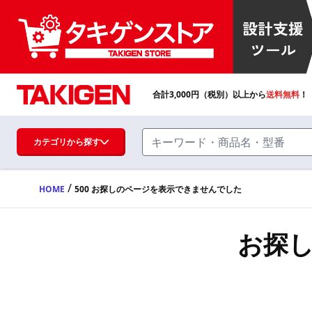
合計
3,000
円（税別）以上から
送料無料
！
カテゴリから探す
/
HOME
500 お探しのページを表示できませんでした
ハンドル・取手・つまみ・周辺機器
FA・A
お探
蝶番・ステー・周辺機器
FB・B
ファスナー・ラッチ錠・キャッチ・錠前
装置・周辺機器