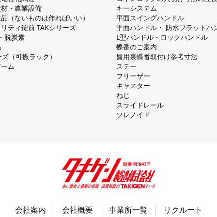
資材・農業設備
キーシステム
注品（ないものは作ればいい）
平⾯スイングハンドル
リティ錠前 TAKシリーズ
平⾯ハンドル・ 防⽔フラットハ
慮・脱炭素
L型ハンドル・ロックハンドル
品
蝶番のご案内
シリーズ（可搬ラック）
盤⽤裏蝶番取付け参考⼨法
アーム
ステー
フリーザー
キャスター
ねじ
スライドレール
ソレノイド
会社案内
会社概要
事業所一覧
リクルート