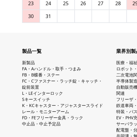
23
24
25
26
27
28
2
30
31
製品一覧
業界別製
新製品
医療・福
FA・Aハンドル・取手・つまみ
ロボット
FB・B蝶番・ステー
二次電池
FC・Cファスナー・ラッチ錠・キャッチ・
半導体製
錠前装置
自動販売
L・LEインターロック
関連
Sキースイッチ
フリーザ
K・KCキャスター・アジャスタースライド
鉄道車両
レール・モニターアーム
特装・バ
FD・FEフリーザー金具・ラック
EV・PH
中止品・中止予定品
サーバラ
配電盤・
共同溝・