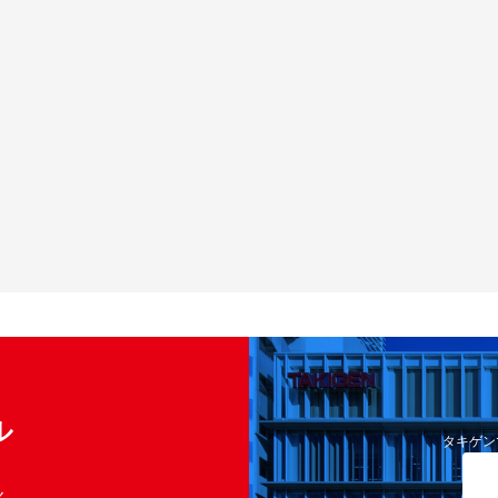
ル
タキゲン
く