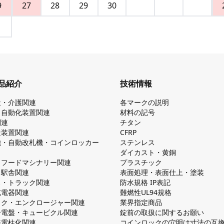
9
27
28
29
30
品紹介
技術情報
祉・介護関連
各マークの説明
・自動化装置関連
材料の記号
関連
チタン
造装置関連
CFRP
機・自動改札機・コインロッカー
ステンレス
ダイカスト・⻩銅
・フードマシナリー関連
プラスチック
・駅舎関連
表面処理・表面仕上・塗装
ス・トラック関連
防⽔規格 IP表記
V充電器関連
難燃性UL94規格
ック・エンクロージャー関連
業界指定商品
分電盤・キュービクル関連
錠前の取扱に関するお願い
無電柱化関連
コインロックの⽳明け⼨法の互