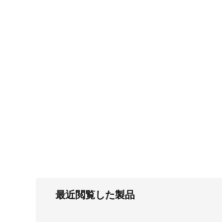
FC・C
電気錠・インターロック
L・LE
キースイッチ
S
キャスター・アジャスター・スライドレ
ール・モニターアーム
K・KC
断熱・ライト・ラック
FD・FE
最近閲覧した製品