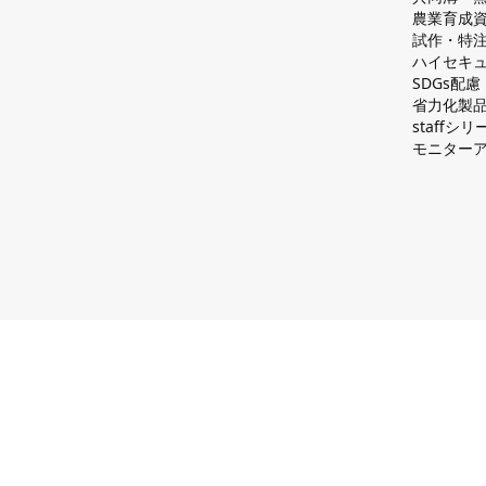
農業育成
試作・特
ハイセキュ
SDGs配
省力化製
staff
モニター