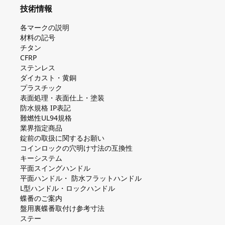
技術情報
各マークの説明
材料の記号
チタン
CFRP
ステンレス
ダイカスト・⻩銅
プラスチック
表面処理・表面仕上・塗装
防⽔規格 IP表記
難燃性UL94規格
業界指定商品
錠前の取扱に関するお願い
コインロックの⽳明け⼨法の互換性
キーシステム
平⾯スイングハンドル
平⾯ハンドル・ 防⽔フラットハンドル
L型ハンドル・ロックハンドル
蝶番のご案内
盤⽤裏蝶番取付け参考⼨法
ステー