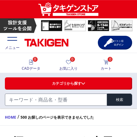
ゲスト様
ログイン
メニュー
0
0
0
価格一覧
CADデータ
お気に入り
カート
選定ツール
カテゴリから探す
製品カタログ
検索
ハンドル・取手・つまみ・周辺機器
FA・A
CAD一覧
/
HOME
500 お探しのページを表示できませんでした
蝶番・ステー・周辺機器
サポート・お問合せ
FB・B