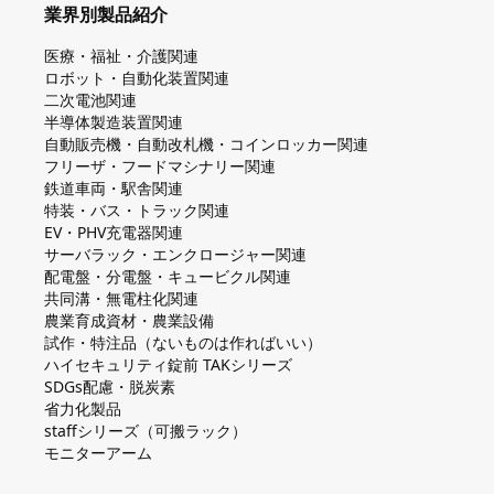
業界別製品紹介
医療・福祉・介護関連
ロボット・自動化装置関連
二次電池関連
半導体製造装置関連
自動販売機・自動改札機・コインロッカー関連
フリーザ・フードマシナリー関連
鉄道車両・駅舎関連
特装・バス・トラック関連
EV・PHV充電器関連
サーバラック・エンクロージャー関連
配電盤・分電盤・キュービクル関連
共同溝・無電柱化関連
農業育成資材・農業設備
試作・特注品（ないものは作ればいい）
ハイセキュリティ錠前 TAKシリーズ
SDGs配慮・脱炭素
省力化製品
staffシリーズ（可搬ラック）
モニターアーム