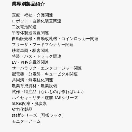
業界別製品紹介
医療・福祉・介護関連
ロボット・自動化装置関連
二次電池関連
半導体製造装置関連
自動販売機・自動改札機・コインロッカー関連
フリーザ・フードマシナリー関連
鉄道車両・駅舎関連
特装・バス・トラック関連
EV・PHV充電器関連
サーバラック・エンクロージャー関連
配電盤・分電盤・キュービクル関連
共同溝・無電柱化関連
農業育成資材・農業設備
試作・特注品（ないものは作ればいい）
ハイセキュリティ錠前 TAKシリーズ
SDGs配慮・脱炭素
省力化製品
staffシリーズ（可搬ラック）
モニターアーム