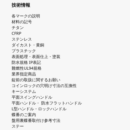
技術情報
各マークの説明
材料の記号
チタン
CFRP
ステンレス
ダイカスト・⻩銅
プラスチック
表面処理・表面仕上・塗装
防⽔規格 IP表記
難燃性UL94規格
業界指定商品
錠前の取扱に関するお願い
コインロックの⽳明け⼨法の互換性
キーシステム
平⾯スイングハンドル
平⾯ハンドル・ 防⽔フラットハンドル
L型ハンドル・ロックハンドル
蝶番のご案内
盤⽤裏蝶番取付け参考⼨法
ステー