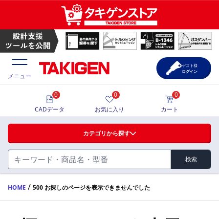
ゲスト様
ログイン
メニュー
0
0
0
価格一覧
CADデータ
お気に入り
カート
選定ツール
カテゴリから探す
製品カタログ
検索
ハンドル・取手・つまみ・周辺機器
FA・A
CAD一覧
/
HOME
500 お探しのページを表示できませんでした
蝶番・ステー・周辺機器
サポート・お問合せ
FB・B