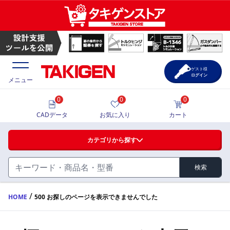
ゲスト様
ログイン
メニュー
0
0
0
価格一覧
CADデータ
お気に入り
カート
選定ツール
カテゴリから探す
製品カタログ
検索
ハンドル・取手・つまみ・周辺機器
FA・A
CAD一覧
/
HOME
500 お探しのページを表示できませんでした
蝶番・ステー・周辺機器
サポート・お問合せ
FB・B