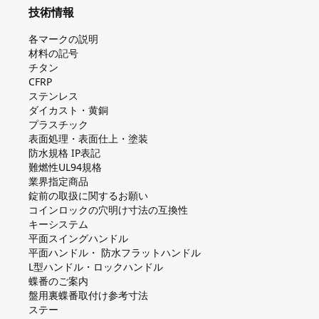
技術情報
各マークの説明
材料の記号
チタン
CFRP
ステンレス
ダイカスト・⻩銅
プラスチック
表面処理・表面仕上・塗装
防⽔規格 IP表記
難燃性UL94規格
業界指定商品
錠前の取扱に関するお願い
コインロックの⽳明け⼨法の互換性
キーシステム
平⾯スイングハンドル
平⾯ハンドル・ 防⽔フラットハンドル
L型ハンドル・ロックハンドル
蝶番のご案内
盤⽤裏蝶番取付け参考⼨法
ステー