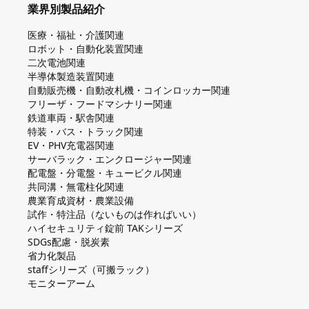
業界別製品紹介
医療・福祉・介護関連
ロボット・自動化装置関連
二次電池関連
半導体製造装置関連
自動販売機・自動改札機・コインロッカー関連
フリーザ・フードマシナリー関連
鉄道車両・駅舎関連
特装・バス・トラック関連
EV・PHV充電器関連
サーバラック・エンクロージャー関連
配電盤・分電盤・キュービクル関連
共同溝・無電柱化関連
農業育成資材・農業設備
試作・特注品（ないものは作ればいい）
ハイセキュリティ錠前 TAKシリーズ
SDGs配慮・脱炭素
省力化製品
staffシリーズ（可搬ラック）
モニターアーム