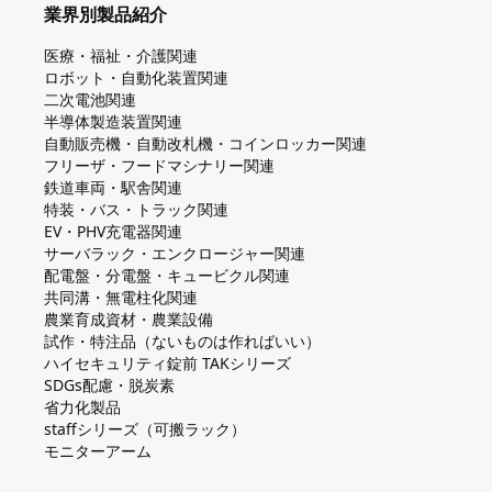
業界別製品紹介
医療・福祉・介護関連
ロボット・自動化装置関連
二次電池関連
半導体製造装置関連
自動販売機・自動改札機・コインロッカー関連
フリーザ・フードマシナリー関連
鉄道車両・駅舎関連
特装・バス・トラック関連
EV・PHV充電器関連
サーバラック・エンクロージャー関連
配電盤・分電盤・キュービクル関連
共同溝・無電柱化関連
農業育成資材・農業設備
試作・特注品（ないものは作ればいい）
ハイセキュリティ錠前 TAKシリーズ
SDGs配慮・脱炭素
省力化製品
staffシリーズ（可搬ラック）
モニターアーム