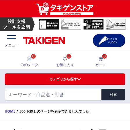
ゲスト様
ログイン
メニュー
0
0
0
価格一覧
CADデータ
お気に入り
カート
選定ツール
カテゴリから探す
製品カタログ
検索
ハンドル・取手・つまみ・周辺機器
FA・A
CAD一覧
/
HOME
500 お探しのページを表示できませんでした
蝶番・ステー・周辺機器
サポート・お問合せ
FB・B