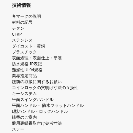
技術情報
各マークの説明
材料の記号
チタン
CFRP
ステンレス
ダイカスト・⻩銅
プラスチック
表面処理・表面仕上・塗装
防⽔規格 IP表記
難燃性UL94規格
業界指定商品
錠前の取扱に関するお願い
コインロックの⽳明け⼨法の互換性
キーシステム
平⾯スイングハンドル
平⾯ハンドル・ 防⽔フラットハンドル
L型ハンドル・ロックハンドル
蝶番のご案内
盤⽤裏蝶番取付け参考⼨法
ステー