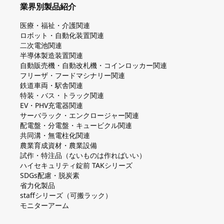
業界別製品紹介
医療・福祉・介護関連
ロボット・自動化装置関連
二次電池関連
半導体製造装置関連
自動販売機・自動改札機・コインロッカー関連
フリーザ・フードマシナリー関連
鉄道車両・駅舎関連
特装・バス・トラック関連
EV・PHV充電器関連
サーバラック・エンクロージャー関連
配電盤・分電盤・キュービクル関連
共同溝・無電柱化関連
農業育成資材・農業設備
試作・特注品（ないものは作ればいい）
ハイセキュリティ錠前 TAKシリーズ
SDGs配慮・脱炭素
省力化製品
staffシリーズ（可搬ラック）
モニターアーム