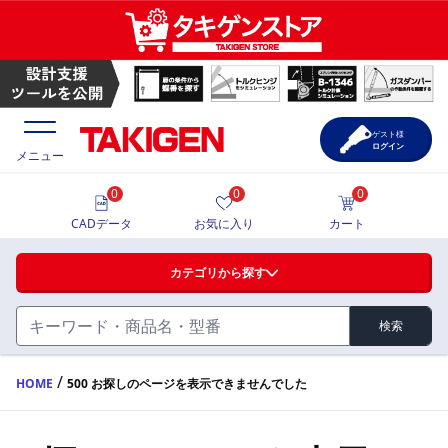
ゲスト様
ログイン
メニュー
0
0
0
価格一覧
CADデータ
お気に入り
カート
選定ツール
カテゴリから探す
製品カタログ
検索
ハンドル・取手・つまみ・周辺機器
FA・A
CAD一覧
/
HOME
500 お探しのページを表示できませんでした
蝶番・ステー・周辺機器
サポート・お問合せ
FB・B