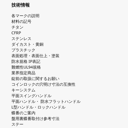
技術情報
各マークの説明
材料の記号
チタン
CFRP
ステンレス
ダイカスト・⻩銅
プラスチック
表面処理・表面仕上・塗装
防⽔規格 IP表記
難燃性UL94規格
業界指定商品
錠前の取扱に関するお願い
コインロックの⽳明け⼨法の互換性
キーシステム
平⾯スイングハンドル
平⾯ハンドル・ 防⽔フラットハンドル
L型ハンドル・ロックハンドル
蝶番のご案内
盤⽤裏蝶番取付け参考⼨法
ステー